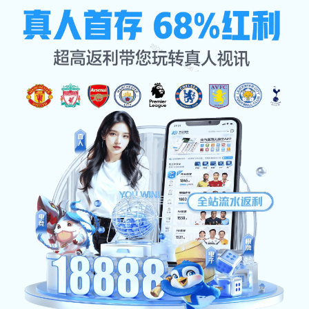
必一·运动(b-Sports)官方
☰
网站
资讯中心
首页 · OUR NEWS
必一·运动(b-Sports)官方网站
泰森与麦克尼雷终极对决背